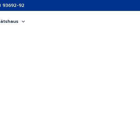
3 93692-92
tätshaus