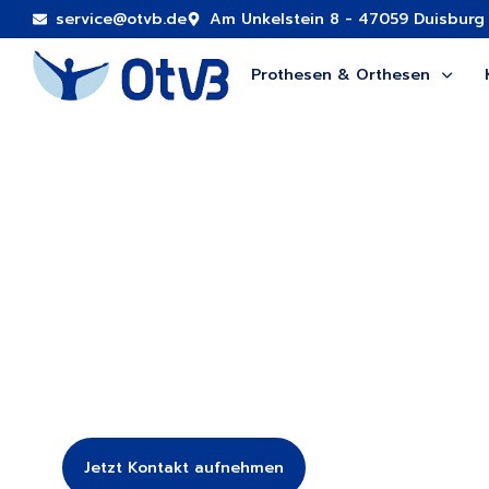
service@otvb.de
Am Unkelstein 8 - 47059 Duisburg
Prothesen & Orthesen
Wir sind Ihr Partne
für mehr Lebensqual
Mit persönlichem Service, modernster Technik un
Jetzt Kontakt aufnehmen