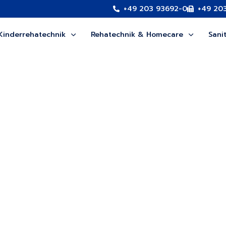
+49 203 93692-0
+49 20
Kinderrehatechnik
Rehatechnik & Homecare
Sani
r und Umsorger
ität.
d gelebtem Handwerk.