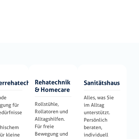
Rehatechnik
errehatechnik
Sanitätshaus
& Homecare
nde
Alles, was Sie
Rollstühle,
gung für
im Alltag
Rollatoren und
edürfnisse
unterstützt.
Alltagshilfen.
Persönlich
Für freie
hischem
beraten,
Bewegung und
für kleine
individuell